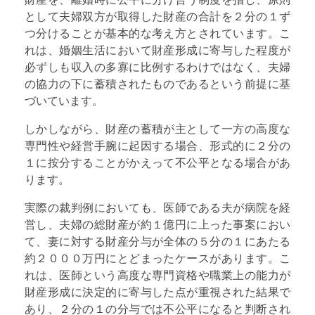
として夫婦双方が取得した財産の合計を２分の１ず
つ分けることが基本的な考え方とされています。こ
れは、婚姻生活において財産形成に寄与した程度が
必ずしも収入の多寡に比例するわけではなく、夫婦
の協力の下に蓄積されたものであるという前提に基
づいています。
しかしながら、財産の蓄積が主として一方の高度な
専門性や経営手腕に起因する場合、形式的に２分の
１に按分することがかえって不公平となる場合があ
ります。
実際の裁判例においても、医師である夫が病院を経
営し、夫婦の総財産が約１億円に上った事案におい
て、妻に対する財産分与が全体の５分の１にあたる
約２０００万円にとどまったケースがあります。こ
れは、医師という高度な専門資格や職業上の能力が
財産形成に決定的に寄与した点が重視された結果で
あり、２分の１の分与では不公平になると判断され