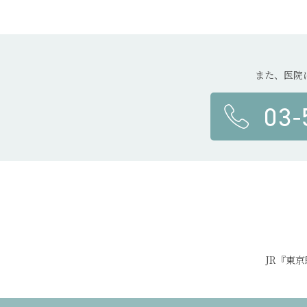
また、医院
03-
JR『東